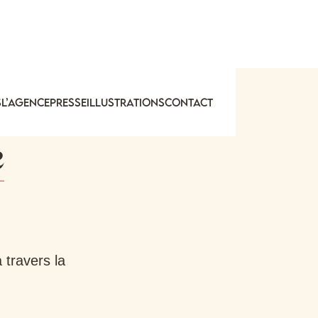
S
L’agence
presse
illustrations
Contact
e
 travers la